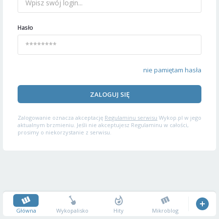
Hasło
nie pamiętam hasła
ZALOGUJ SIĘ
Zalogowanie oznacza akceptację
Regulaminu serwisu
Wykop.pl w jego
aktualnym brzmieniu. Jeśli nie akceptujesz Regulaminu w całości,
prosimy o niekorzystanie z serwisu.
Główna
Wykopalisko
Hity
Mikroblog