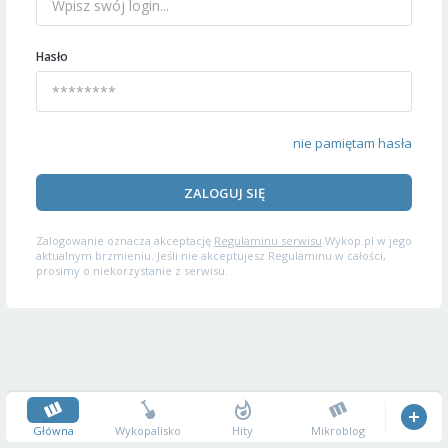
Hasło
nie pamiętam hasła
ZALOGUJ SIĘ
Zalogowanie oznacza akceptację
Regulaminu serwisu
Wykop.pl w jego
aktualnym brzmieniu. Jeśli nie akceptujesz Regulaminu w całości,
prosimy o niekorzystanie z serwisu.
Główna
Wykopalisko
Hity
Mikroblog