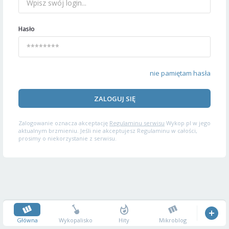
Hasło
nie pamiętam hasła
ZALOGUJ SIĘ
Zalogowanie oznacza akceptację
Regulaminu serwisu
Wykop.pl w jego
aktualnym brzmieniu. Jeśli nie akceptujesz Regulaminu w całości,
prosimy o niekorzystanie z serwisu.
Główna
Wykopalisko
Hity
Mikroblog