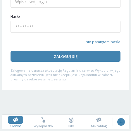
Hasło
nie pamiętam hasła
ZALOGUJ SIĘ
Zalogowanie oznacza akceptację
Regulaminu serwisu
Wykop.pl w jego
aktualnym brzmieniu. Jeśli nie akceptujesz Regulaminu w całości,
prosimy o niekorzystanie z serwisu.
Główna
Wykopalisko
Hity
Mikroblog