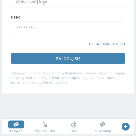
Hasło
nie pamiętam hasła
ZALOGUJ SIĘ
Zalogowanie oznacza akceptację
Regulaminu serwisu
Wykop.pl w jego
aktualnym brzmieniu. Jeśli nie akceptujesz Regulaminu w całości,
prosimy o niekorzystanie z serwisu.
Główna
Wykopalisko
Hity
Mikroblog