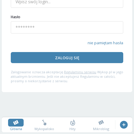
Hasło
nie pamiętam hasła
ZALOGUJ SIĘ
Zalogowanie oznacza akceptację
Regulaminu serwisu
Wykop.pl w jego
aktualnym brzmieniu. Jeśli nie akceptujesz Regulaminu w całości,
prosimy o niekorzystanie z serwisu.
Główna
Wykopalisko
Hity
Mikroblog