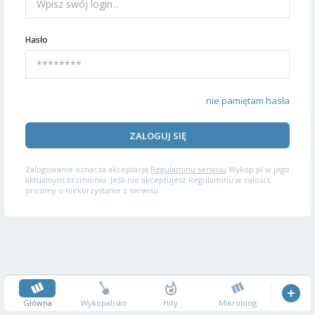
Hasło
nie pamiętam hasła
ZALOGUJ SIĘ
Zalogowanie oznacza akceptację
Regulaminu serwisu
Wykop.pl w jego
aktualnym brzmieniu. Jeśli nie akceptujesz Regulaminu w całości,
prosimy o niekorzystanie z serwisu.
Główna
Wykopalisko
Hity
Mikroblog