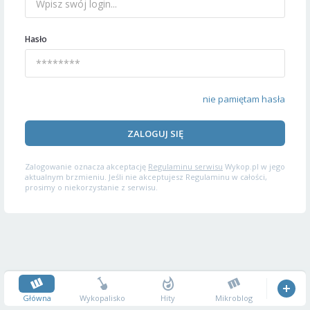
Hasło
nie pamiętam hasła
ZALOGUJ SIĘ
Zalogowanie oznacza akceptację
Regulaminu serwisu
Wykop.pl w jego
aktualnym brzmieniu. Jeśli nie akceptujesz Regulaminu w całości,
prosimy o niekorzystanie z serwisu.
Główna
Wykopalisko
Hity
Mikroblog