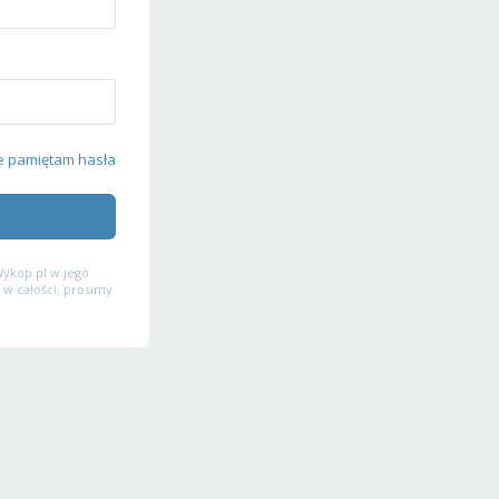
e pamiętam hasła
ykop.pl w jego
 w całości, prosimy