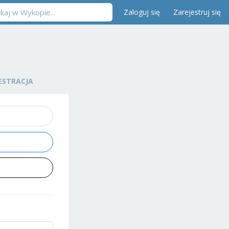
Zaloguj się
Zarejestruj się
ESTRACJA