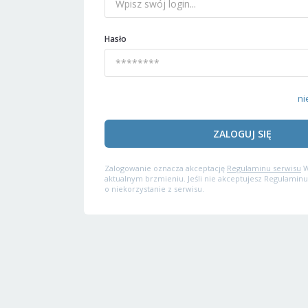
Hasło
ni
ZALOGUJ SIĘ
Zalogowanie oznacza akceptację
Regulaminu serwisu
W
aktualnym brzmieniu. Jeśli nie akceptujesz Regulaminu
o niekorzystanie z serwisu.