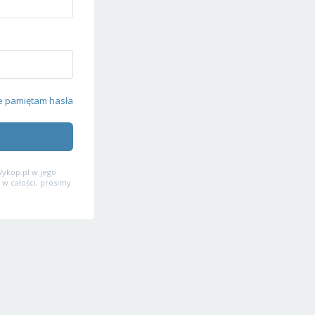
e pamiętam hasła
ykop.pl w jego
 w całości, prosimy