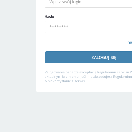
Hasło
ni
ZALOGUJ SIĘ
Zalogowanie oznacza akceptację
Regulaminu serwisu
W
aktualnym brzmieniu. Jeśli nie akceptujesz Regulaminu
o niekorzystanie z serwisu.