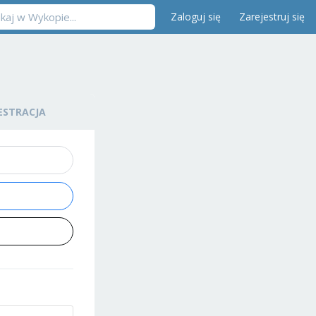
Zaloguj się
Zarejestruj się
ESTRACJA