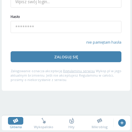
Hasło
nie pamiętam hasła
ZALOGUJ SIĘ
Zalogowanie oznacza akceptację
Regulaminu serwisu
Wykop.pl w jego
aktualnym brzmieniu. Jeśli nie akceptujesz Regulaminu w całości,
prosimy o niekorzystanie z serwisu.
Główna
Wykopalisko
Hity
Mikroblog