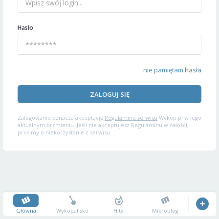
Hasło
nie pamiętam hasła
ZALOGUJ SIĘ
Zalogowanie oznacza akceptację
Regulaminu serwisu
Wykop.pl w jego
aktualnym brzmieniu. Jeśli nie akceptujesz Regulaminu w całości,
prosimy o niekorzystanie z serwisu.
Główna
Wykopalisko
Hity
Mikroblog