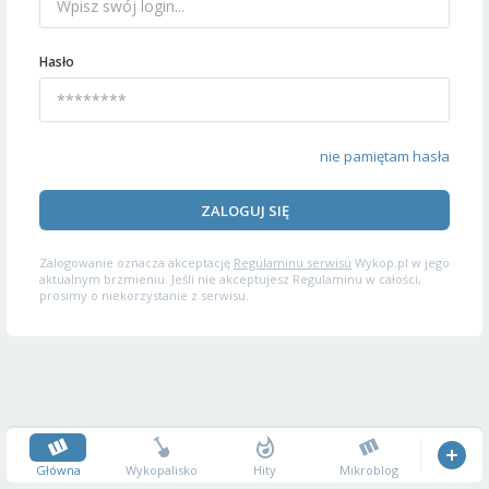
Hasło
nie pamiętam hasła
ZALOGUJ SIĘ
Zalogowanie oznacza akceptację
Regulaminu serwisu
Wykop.pl w jego
aktualnym brzmieniu. Jeśli nie akceptujesz Regulaminu w całości,
prosimy o niekorzystanie z serwisu.
Główna
Wykopalisko
Hity
Mikroblog