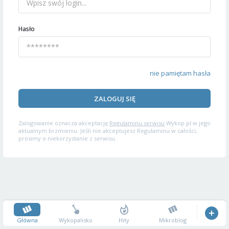
Hasło
nie pamiętam hasła
ZALOGUJ SIĘ
Zalogowanie oznacza akceptację
Regulaminu serwisu
Wykop.pl w jego
aktualnym brzmieniu. Jeśli nie akceptujesz Regulaminu w całości,
prosimy o niekorzystanie z serwisu.
Główna
Wykopalisko
Hity
Mikroblog