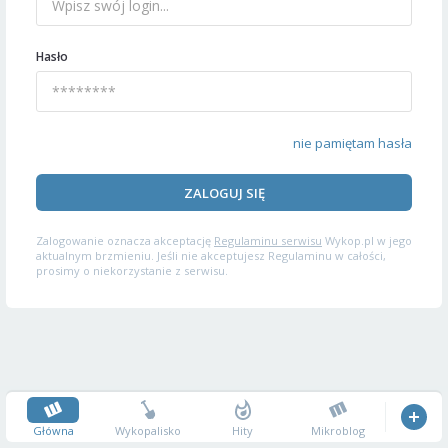
Hasło
nie pamiętam hasła
ZALOGUJ SIĘ
Zalogowanie oznacza akceptację
Regulaminu serwisu
Wykop.pl w jego
aktualnym brzmieniu. Jeśli nie akceptujesz Regulaminu w całości,
prosimy o niekorzystanie z serwisu.
Główna
Wykopalisko
Hity
Mikroblog