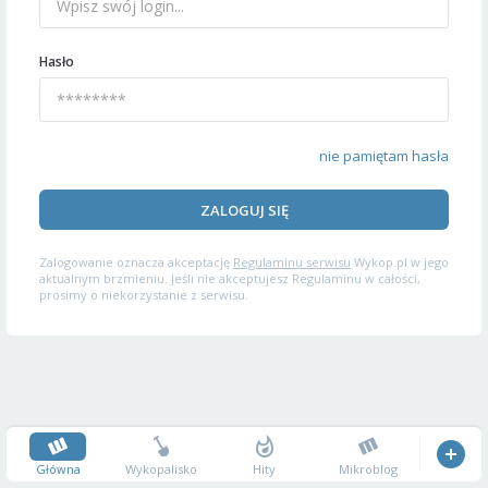
Hasło
nie pamiętam hasła
ZALOGUJ SIĘ
Zalogowanie oznacza akceptację
Regulaminu serwisu
Wykop.pl w jego
aktualnym brzmieniu. Jeśli nie akceptujesz Regulaminu w całości,
prosimy o niekorzystanie z serwisu.
Główna
Wykopalisko
Hity
Mikroblog