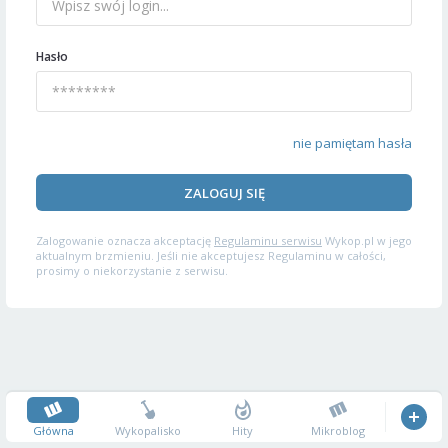
Hasło
nie pamiętam hasła
ZALOGUJ SIĘ
Zalogowanie oznacza akceptację
Regulaminu serwisu
Wykop.pl w jego
aktualnym brzmieniu. Jeśli nie akceptujesz Regulaminu w całości,
prosimy o niekorzystanie z serwisu.
Główna
Wykopalisko
Hity
Mikroblog