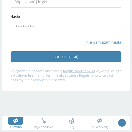
Hasło
nie pamiętam hasła
ZALOGUJ SIĘ
Zalogowanie oznacza akceptację
Regulaminu serwisu
Wykop.pl w jego
aktualnym brzmieniu. Jeśli nie akceptujesz Regulaminu w całości,
prosimy o niekorzystanie z serwisu.
Główna
Wykopalisko
Hity
Mikroblog