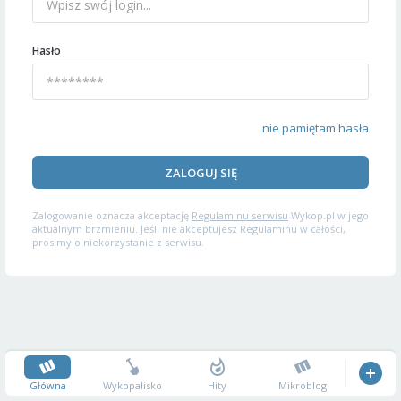
Hasło
nie pamiętam hasła
ZALOGUJ SIĘ
Zalogowanie oznacza akceptację
Regulaminu serwisu
Wykop.pl w jego
aktualnym brzmieniu. Jeśli nie akceptujesz Regulaminu w całości,
prosimy o niekorzystanie z serwisu.
Główna
Wykopalisko
Hity
Mikroblog