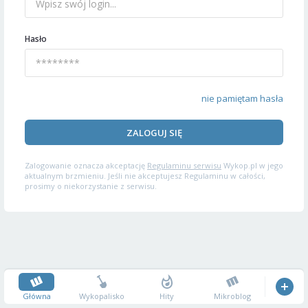
Hasło
nie pamiętam hasła
ZALOGUJ SIĘ
Zalogowanie oznacza akceptację
Regulaminu serwisu
Wykop.pl w jego
aktualnym brzmieniu. Jeśli nie akceptujesz Regulaminu w całości,
prosimy o niekorzystanie z serwisu.
Główna
Wykopalisko
Hity
Mikroblog