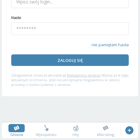
Hasło
nie pamiętam hasła
ZALOGUJ SIĘ
Zalogowanie oznacza akceptację
Regulaminu serwisu
Wykop.pl w jego
aktualnym brzmieniu. Jeśli nie akceptujesz Regulaminu w całości,
prosimy o niekorzystanie z serwisu.
Główna
Wykopalisko
Hity
Mikroblog