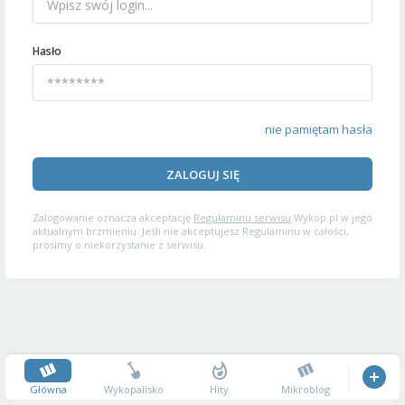
Hasło
nie pamiętam hasła
ZALOGUJ SIĘ
Zalogowanie oznacza akceptację
Regulaminu serwisu
Wykop.pl w jego
aktualnym brzmieniu. Jeśli nie akceptujesz Regulaminu w całości,
prosimy o niekorzystanie z serwisu.
Główna
Wykopalisko
Hity
Mikroblog