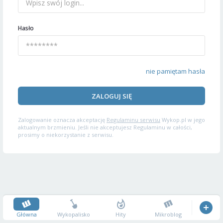
Hasło
nie pamiętam hasła
ZALOGUJ SIĘ
Zalogowanie oznacza akceptację
Regulaminu serwisu
Wykop.pl w jego
aktualnym brzmieniu. Jeśli nie akceptujesz Regulaminu w całości,
prosimy o niekorzystanie z serwisu.
Główna
Wykopalisko
Hity
Mikroblog