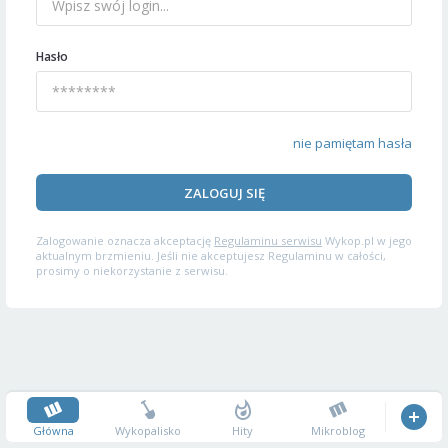
Hasło
nie pamiętam hasła
ZALOGUJ SIĘ
Zalogowanie oznacza akceptację
Regulaminu serwisu
Wykop.pl w jego
aktualnym brzmieniu. Jeśli nie akceptujesz Regulaminu w całości,
prosimy o niekorzystanie z serwisu.
Główna
Wykopalisko
Hity
Mikroblog