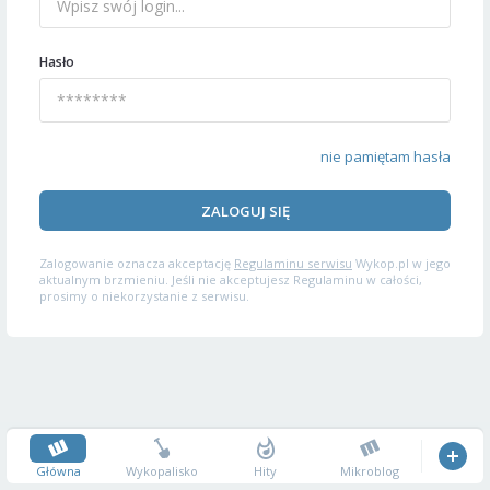
Hasło
nie pamiętam hasła
ZALOGUJ SIĘ
Zalogowanie oznacza akceptację
Regulaminu serwisu
Wykop.pl w jego
aktualnym brzmieniu. Jeśli nie akceptujesz Regulaminu w całości,
prosimy o niekorzystanie z serwisu.
Główna
Wykopalisko
Hity
Mikroblog