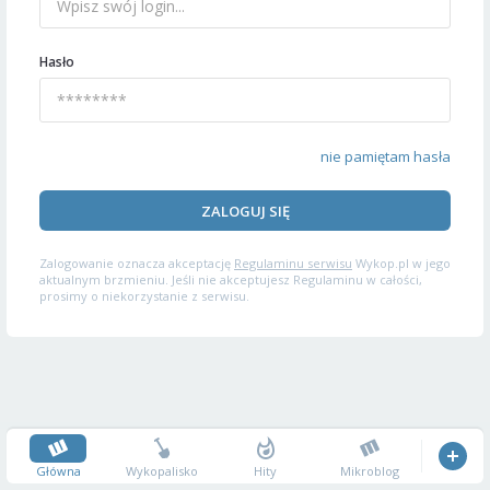
Hasło
nie pamiętam hasła
ZALOGUJ SIĘ
Zalogowanie oznacza akceptację
Regulaminu serwisu
Wykop.pl w jego
aktualnym brzmieniu. Jeśli nie akceptujesz Regulaminu w całości,
prosimy o niekorzystanie z serwisu.
Główna
Wykopalisko
Hity
Mikroblog