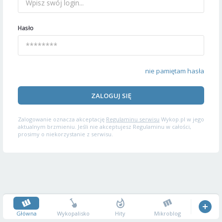
Hasło
nie pamiętam hasła
ZALOGUJ SIĘ
Zalogowanie oznacza akceptację
Regulaminu serwisu
Wykop.pl w jego
aktualnym brzmieniu. Jeśli nie akceptujesz Regulaminu w całości,
prosimy o niekorzystanie z serwisu.
Główna
Wykopalisko
Hity
Mikroblog