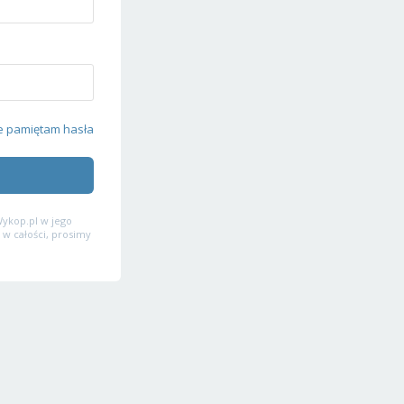
e pamiętam hasła
ykop.pl w jego
 w całości, prosimy