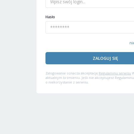
Hasło
ni
ZALOGUJ SIĘ
Zalogowanie oznacza akceptację
Regulaminu serwisu
W
aktualnym brzmieniu. Jeśli nie akceptujesz Regulaminu
o niekorzystanie z serwisu.