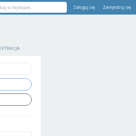
Zaloguj się
Zarejestruj się
ESTRACJA