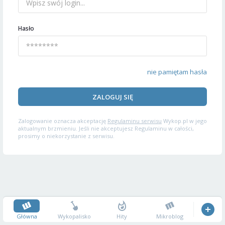
Hasło
nie pamiętam hasła
ZALOGUJ SIĘ
Zalogowanie oznacza akceptację
Regulaminu serwisu
Wykop.pl w jego
aktualnym brzmieniu. Jeśli nie akceptujesz Regulaminu w całości,
prosimy o niekorzystanie z serwisu.
Główna
Wykopalisko
Hity
Mikroblog