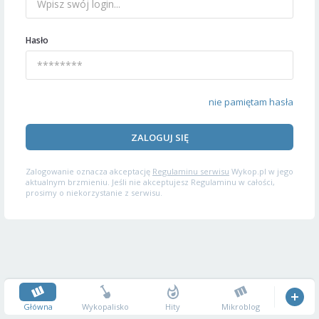
Hasło
nie pamiętam hasła
ZALOGUJ SIĘ
Zalogowanie oznacza akceptację
Regulaminu serwisu
Wykop.pl w jego
aktualnym brzmieniu. Jeśli nie akceptujesz Regulaminu w całości,
prosimy o niekorzystanie z serwisu.
Główna
Wykopalisko
Hity
Mikroblog