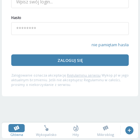
Hasło
nie pamiętam hasła
ZALOGUJ SIĘ
Zalogowanie oznacza akceptację
Regulaminu serwisu
Wykop.pl w jego
aktualnym brzmieniu. Jeśli nie akceptujesz Regulaminu w całości,
prosimy o niekorzystanie z serwisu.
Główna
Wykopalisko
Hity
Mikroblog