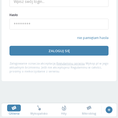
Hasło
nie pamiętam hasła
ZALOGUJ SIĘ
Zalogowanie oznacza akceptację
Regulaminu serwisu
Wykop.pl w jego
aktualnym brzmieniu. Jeśli nie akceptujesz Regulaminu w całości,
prosimy o niekorzystanie z serwisu.
Główna
Wykopalisko
Hity
Mikroblog