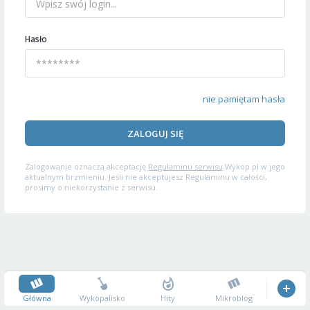
Hasło
nie pamiętam hasła
ZALOGUJ SIĘ
Zalogowanie oznacza akceptację
Regulaminu serwisu
Wykop.pl w jego
aktualnym brzmieniu. Jeśli nie akceptujesz Regulaminu w całości,
prosimy o niekorzystanie z serwisu.
Główna
Wykopalisko
Hity
Mikroblog