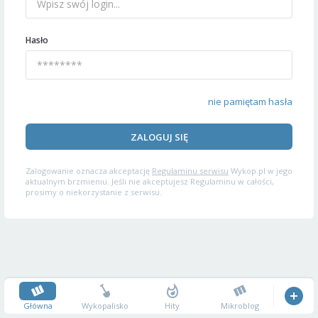
Hasło
nie pamiętam hasła
ZALOGUJ SIĘ
Zalogowanie oznacza akceptację
Regulaminu serwisu
Wykop.pl w jego
aktualnym brzmieniu. Jeśli nie akceptujesz Regulaminu w całości,
prosimy o niekorzystanie z serwisu.
Główna
Wykopalisko
Hity
Mikroblog