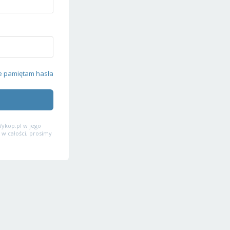
e pamiętam hasła
ykop.pl w jego
 w całości, prosimy