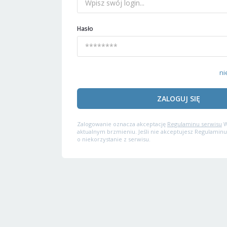
Hasło
ni
ZALOGUJ SIĘ
Zalogowanie oznacza akceptację
Regulaminu serwisu
W
aktualnym brzmieniu. Jeśli nie akceptujesz Regulaminu
o niekorzystanie z serwisu.