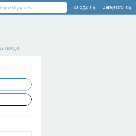
Zaloguj się
Zarejestruj się
ESTRACJA