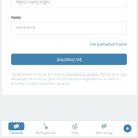
Hasło
nie pamiętam hasła
ZALOGUJ SIĘ
Zalogowanie oznacza akceptację
Regulaminu serwisu
Wykop.pl w jego
aktualnym brzmieniu. Jeśli nie akceptujesz Regulaminu w całości,
prosimy o niekorzystanie z serwisu.
Główna
Wykopalisko
Hity
Mikroblog