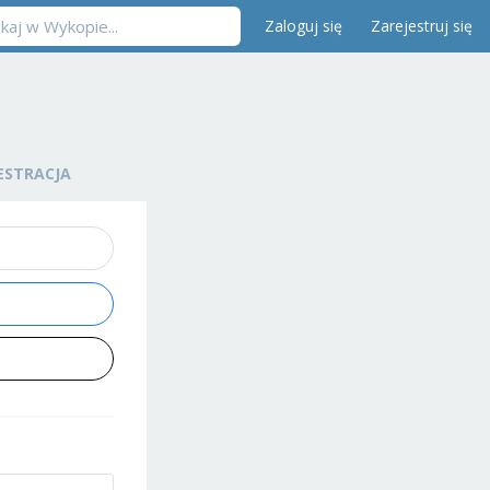
Zaloguj się
Zarejestruj się
ESTRACJA