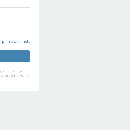
e pamiętam hasła
ykop.pl w jego
 w całości, prosimy