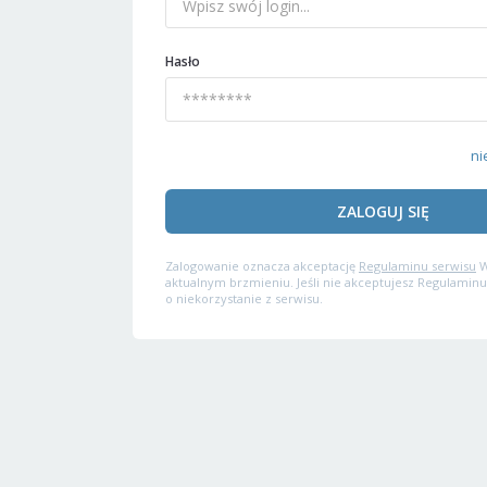
Hasło
ni
ZALOGUJ SIĘ
Zalogowanie oznacza akceptację
Regulaminu serwisu
W
aktualnym brzmieniu. Jeśli nie akceptujesz Regulaminu
o niekorzystanie z serwisu.