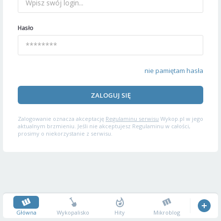
Hasło
nie pamiętam hasła
ZALOGUJ SIĘ
Zalogowanie oznacza akceptację
Regulaminu serwisu
Wykop.pl w jego
aktualnym brzmieniu. Jeśli nie akceptujesz Regulaminu w całości,
prosimy o niekorzystanie z serwisu.
Główna
Wykopalisko
Hity
Mikroblog