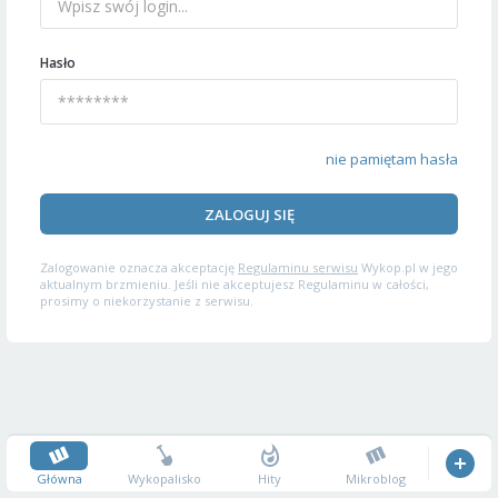
Hasło
nie pamiętam hasła
ZALOGUJ SIĘ
Zalogowanie oznacza akceptację
Regulaminu serwisu
Wykop.pl w jego
aktualnym brzmieniu. Jeśli nie akceptujesz Regulaminu w całości,
prosimy o niekorzystanie z serwisu.
Główna
Wykopalisko
Hity
Mikroblog