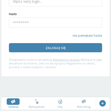
Hasło
nie pamiętam hasła
ZALOGUJ SIĘ
Zalogowanie oznacza akceptację
Regulaminu serwisu
Wykop.pl w jego
aktualnym brzmieniu. Jeśli nie akceptujesz Regulaminu w całości,
prosimy o niekorzystanie z serwisu.
Główna
Wykopalisko
Hity
Mikroblog