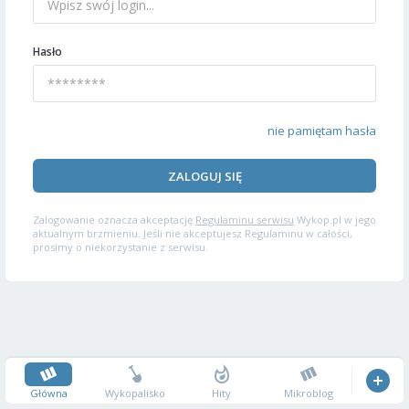
Hasło
nie pamiętam hasła
ZALOGUJ SIĘ
Zalogowanie oznacza akceptację
Regulaminu serwisu
Wykop.pl w jego
aktualnym brzmieniu. Jeśli nie akceptujesz Regulaminu w całości,
prosimy o niekorzystanie z serwisu.
Główna
Wykopalisko
Hity
Mikroblog