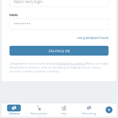
Hasło
nie pamiętam hasła
ZALOGUJ SIĘ
Zalogowanie oznacza akceptację
Regulaminu serwisu
Wykop.pl w jego
aktualnym brzmieniu. Jeśli nie akceptujesz Regulaminu w całości,
prosimy o niekorzystanie z serwisu.
Główna
Wykopalisko
Hity
Mikroblog