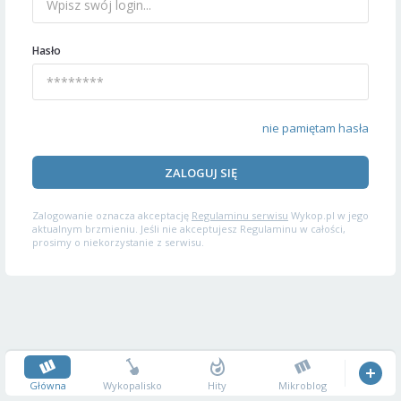
Hasło
nie pamiętam hasła
ZALOGUJ SIĘ
Zalogowanie oznacza akceptację
Regulaminu serwisu
Wykop.pl w jego
aktualnym brzmieniu. Jeśli nie akceptujesz Regulaminu w całości,
prosimy o niekorzystanie z serwisu.
Główna
Wykopalisko
Hity
Mikroblog