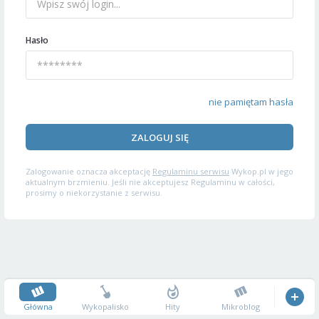
Hasło
nie pamiętam hasła
ZALOGUJ SIĘ
Zalogowanie oznacza akceptację
Regulaminu serwisu
Wykop.pl w jego
aktualnym brzmieniu. Jeśli nie akceptujesz Regulaminu w całości,
prosimy o niekorzystanie z serwisu.
Główna
Wykopalisko
Hity
Mikroblog