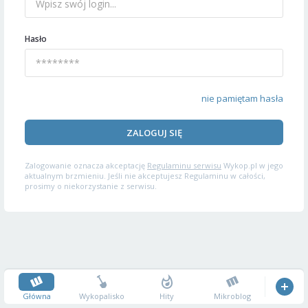
Hasło
nie pamiętam hasła
ZALOGUJ SIĘ
Zalogowanie oznacza akceptację
Regulaminu serwisu
Wykop.pl w jego
aktualnym brzmieniu. Jeśli nie akceptujesz Regulaminu w całości,
prosimy o niekorzystanie z serwisu.
Główna
Wykopalisko
Hity
Mikroblog