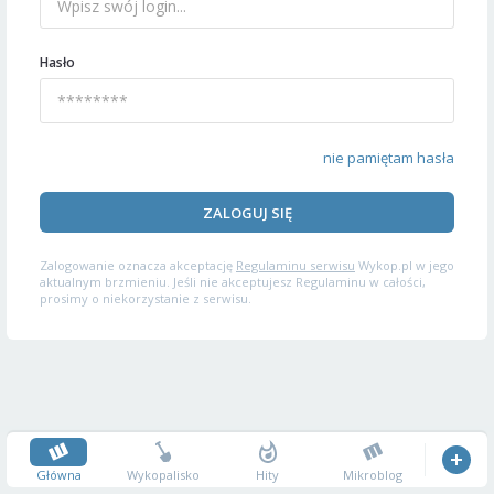
Hasło
nie pamiętam hasła
ZALOGUJ SIĘ
Zalogowanie oznacza akceptację
Regulaminu serwisu
Wykop.pl w jego
aktualnym brzmieniu. Jeśli nie akceptujesz Regulaminu w całości,
prosimy o niekorzystanie z serwisu.
Główna
Wykopalisko
Hity
Mikroblog