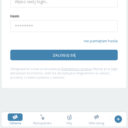
Hasło
nie pamiętam hasła
ZALOGUJ SIĘ
Zalogowanie oznacza akceptację
Regulaminu serwisu
Wykop.pl w jego
aktualnym brzmieniu. Jeśli nie akceptujesz Regulaminu w całości,
prosimy o niekorzystanie z serwisu.
Główna
Wykopalisko
Hity
Mikroblog