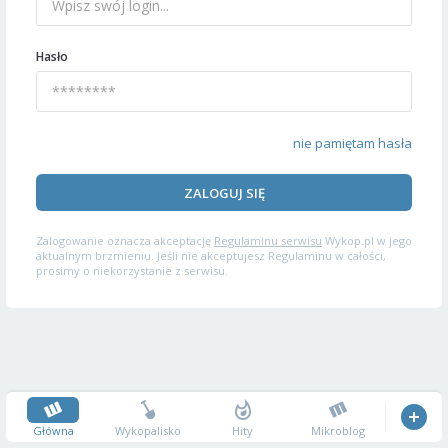
Hasło
nie pamiętam hasła
ZALOGUJ SIĘ
Zalogowanie oznacza akceptację
Regulaminu serwisu
Wykop.pl w jego
aktualnym brzmieniu. Jeśli nie akceptujesz Regulaminu w całości,
prosimy o niekorzystanie z serwisu.
Główna
Wykopalisko
Hity
Mikroblog