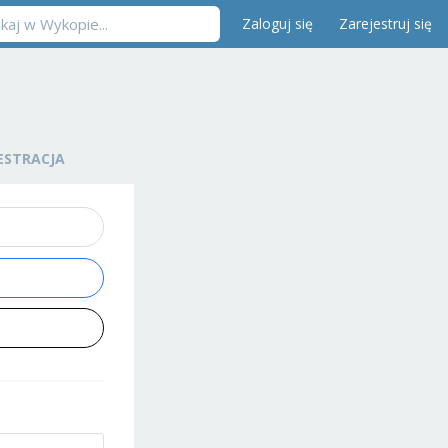
Zaloguj się
Zarejestruj się
ESTRACJA