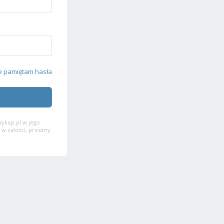
e pamiętam hasła
ykop.pl w jego
 w całości, prosimy