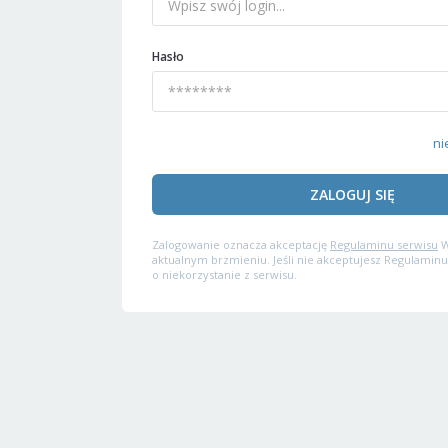
Hasło
ni
ZALOGUJ SIĘ
Zalogowanie oznacza akceptację
Regulaminu serwisu
W
aktualnym brzmieniu. Jeśli nie akceptujesz Regulaminu
o niekorzystanie z serwisu.