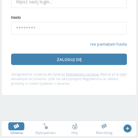
Hasło
nie pamiętam hasła
ZALOGUJ SIĘ
Zalogowanie oznacza akceptację
Regulaminu serwisu
Wykop.pl w jego
aktualnym brzmieniu. Jeśli nie akceptujesz Regulaminu w całości,
prosimy o niekorzystanie z serwisu.
Główna
Wykopalisko
Hity
Mikroblog